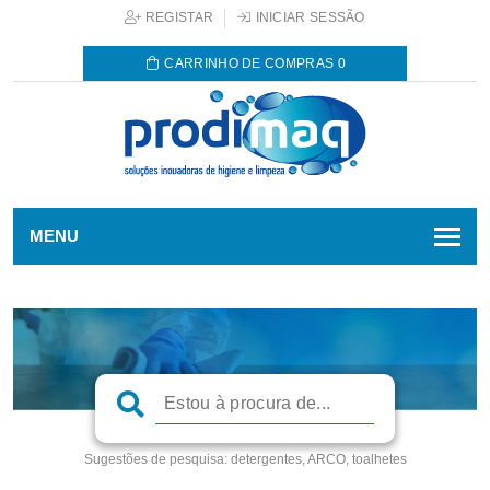
REGISTAR
INICIAR SESSÃO
CARRINHO DE COMPRAS
0
MENU
Sugestões de pesquisa:
detergentes, ARCO, toalhetes