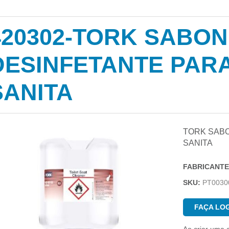
420302-TORK SABO
DESINFETANTE PAR
SANITA
TORK SAB
SANITA
FABRICANTE
SKU:
PT0030
FAÇA LOG
Ao criar uma 