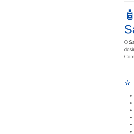

S
O
Sa
desi
Comp
⭐ 