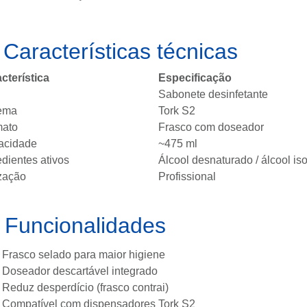
 Características técnicas
cterística
Especificação
Sabonete desinfetante
tema
Tork S2
mato
Frasco com doseador
acidade
~475 ml
edientes ativos
Álcool desnaturado / álcool iso
ização
Profissional
️ Funcionalidades
Frasco selado para maior higiene
Doseador descartável integrado
Reduz desperdício (frasco contrai)
Compatível com dispensadores Tork S2