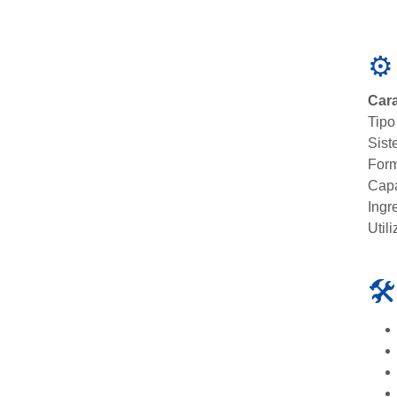
⚙️
Cara
Tipo
Sis
For
Cap
Ingr
Util
🛠