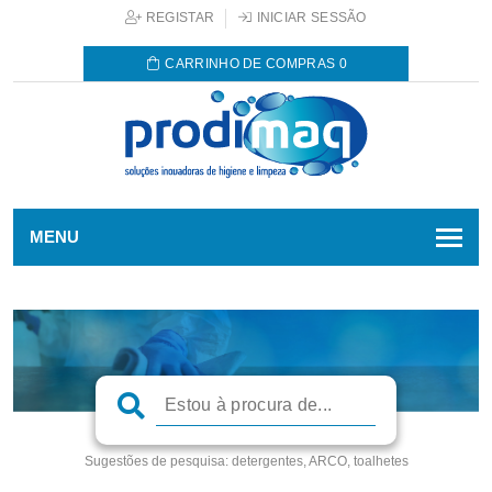
REGISTAR
INICIAR SESSÃO
CARRINHO DE COMPRAS
0
MENU
Sugestões de pesquisa:
detergentes, ARCO, toalhetes