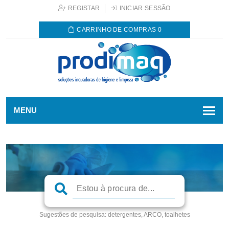
REGISTAR
INICIAR SESSÃO
CARRINHO DE COMPRAS
0
MENU
Sugestões de pesquisa:
detergentes, ARCO, toalhetes