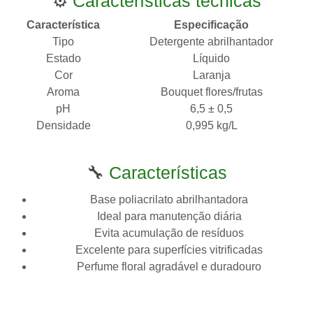
⚙️
Características técnicas
Característica
Especificação
Tipo
Detergente abrilhantador
Estado
Líquido
Cor
Laranja
Aroma
Bouquet flores/frutas
pH
6,5 ± 0,5
Densidade
0,995 kg/L
🔧
Características
Base poliacrilato abrilhantadora
Ideal para manutenção diária
Evita acumulação de resíduos
Excelente para superfícies vitrificadas
Perfume floral agradável e duradouro