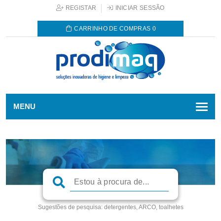
REGISTAR
INICIAR SESSÃO
CARRINHO DE COMPRAS
0
MENU
Sugestões de pesquisa:
detergentes, ARCO, toalhetes