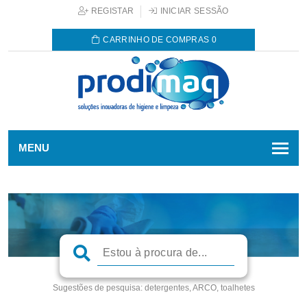
REGISTAR
INICIAR SESSÃO
CARRINHO DE COMPRAS
0
MENU
Sugestões de pesquisa:
detergentes, ARCO, toalhetes