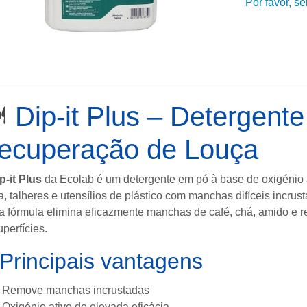
Por favor, s
️
Dip-it Plus – Detergent
ecuperação de Louça
p-it Plus
da
Ecolab
é um detergente em pó à base de oxigénio 
a, talheres e utensílios de plástico com manchas difíceis incrus
a fórmula elimina eficazmente manchas de café, chá, amido e re
uperfícies.
Principais vantagens
Remove manchas incrustadas
Oxigénio ativo de elevada eficácia