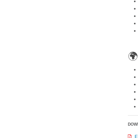

DOW
F