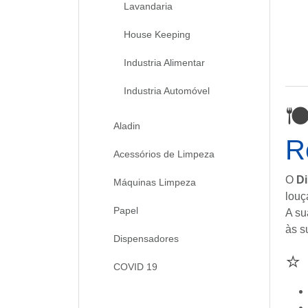
Lavandaria
House Keeping
Industria Alimentar
Industria Automóvel

Aladin
R
Acessórios de Limpeza
O
Di
Máquinas Limpeza
louç
Papel
A su
às s
Dispensadores
⭐
COVID 19