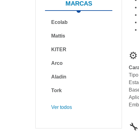
MARCAS
Ecolab
Mattis
KITER
⚙
Arco
Cara
Tipo
Aladin
Est
Base
Tork
Apli
Emb
Ver todos
