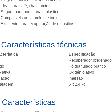
Ideal para café, chá e amido
Seguro para porcelana e plástico
Compatível com alumínio e inox
Excelente para recuperação de utensílios
️
Características técnicas
cterística
Especificação
Recuperador oxigenado
ado
Pó granulado branco
 ativa
Oxigénio ativo
cação
Imersão
alagem
6 x 2,4 kg

Características