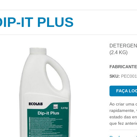
DIP-IT PLUS
DETERGEN
(2.4 KG)
FABRICANTE
SKU:
PEC001
FAÇA LOG
Ao criar uma 
rapidamente, v
estado das e
que fez anter