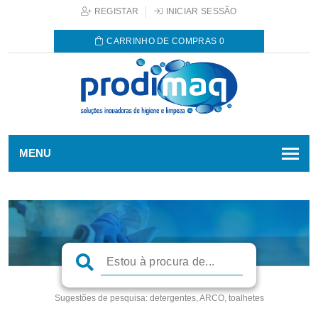
REGISTAR
INICIAR SESSÃO
CARRINHO DE COMPRAS
0
MENU
Sugestões de pesquisa:
detergentes, ARCO, toalhetes