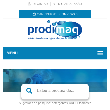
REGISTAR
INICIAR SESSÃO
CARRINHO DE COMPRAS
0
MENU
Sugestões de pesquisa:
detergentes, ARCO, toalhetes