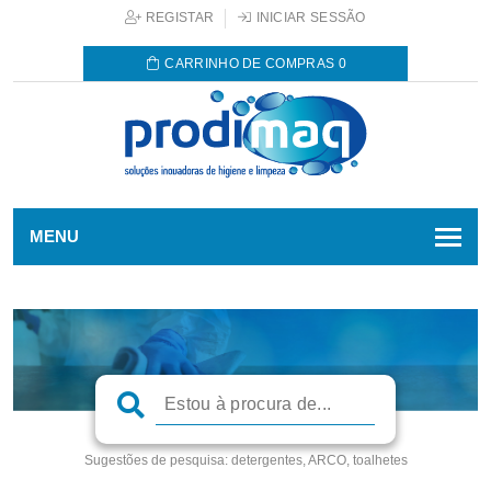
REGISTAR
INICIAR SESSÃO
CARRINHO DE COMPRAS
0
MENU
Sugestões de pesquisa:
detergentes, ARCO, toalhetes