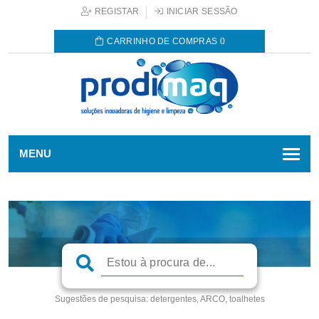
REGISTAR
INICIAR SESSÃO
CARRINHO DE COMPRAS
0
MENU
Sugestões de pesquisa:
detergentes, ARCO, toalhetes