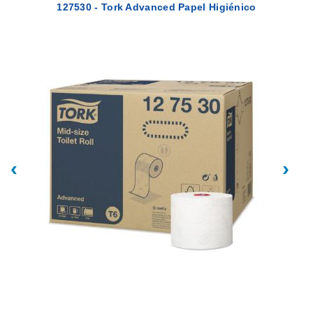
127530 - Tork Advanced Papel Higiénico
‹
›