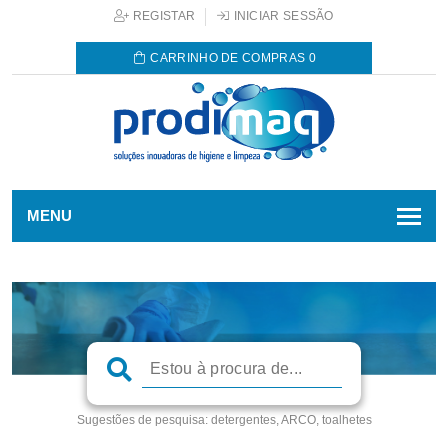
REGISTAR
INICIAR SESSÃO
CARRINHO DE COMPRAS
0
MENU
Sugestões de pesquisa:
detergentes, ARCO, toalhetes