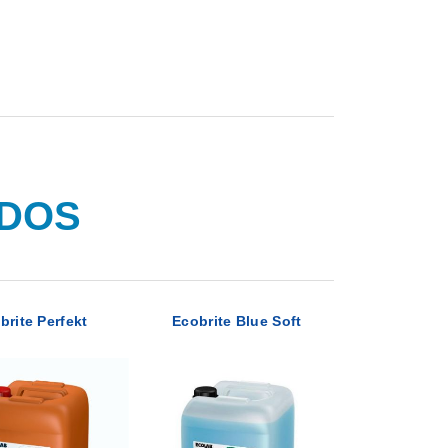
ADOS
brite Perfekt
Ecobrite Blue Soft
Ecobrite S