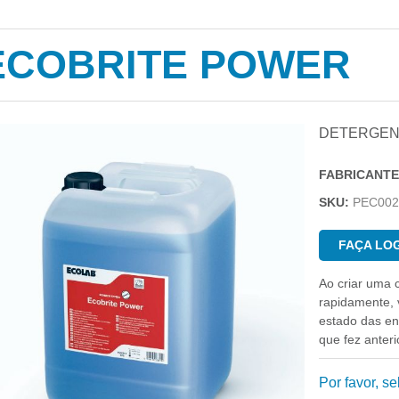
ECOBRITE POWER
DETERGENT
FABRICANTE
SKU:
PEC002
FAÇA LOG
Ao criar uma 
rapidamente, v
estado das e
que fez anter
Por favor, s