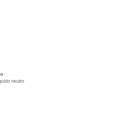
ão
quido neutro
C