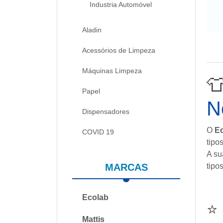
Industria Automóvel
Aladin
Acessórios de Limpeza
Máquinas Limpeza

Papel
N
Dispensadores
O
Ec
COVID 19
tipo
A su
MARCAS
tipo
Ecolab
⭐
Mattis