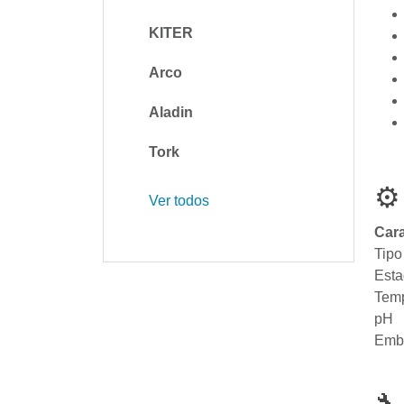
KITER
Arco
Aladin
Tork
⚙
Ver todos
Cara
Tipo
Est
Temp
pH
Emb