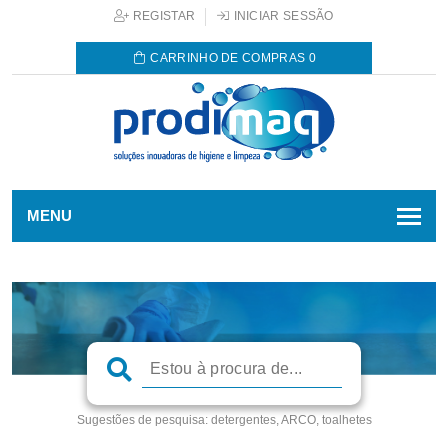
REGISTAR
INICIAR SESSÃO
CARRINHO DE COMPRAS
0
MENU
Sugestões de pesquisa:
detergentes, ARCO, toalhetes