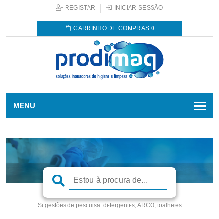
REGISTAR
INICIAR SESSÃO
CARRINHO DE COMPRAS
0
MENU
Sugestões de pesquisa:
detergentes, ARCO, toalhetes