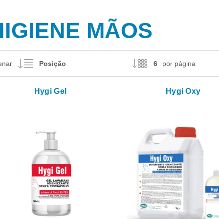
HIGIENE MÃOS
enar
por página
Hygi Gel
Hygi Oxy