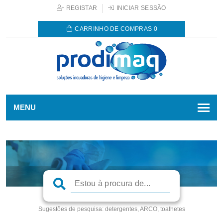
REGISTAR
INICIAR SESSÃO
CARRINHO DE COMPRAS
0
MENU
Sugestões de pesquisa:
detergentes, ARCO, toalhetes