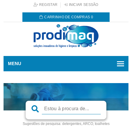
REGISTAR
INICIAR SESSÃO
CARRINHO DE COMPRAS
0
MENU
Sugestões de pesquisa:
detergentes, ARCO, toalhetes