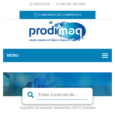
REGISTAR
INICIAR SESSÃO
CARRINHO DE COMPRAS
0
MENU
Sugestões de pesquisa:
detergentes, ARCO, toalhetes