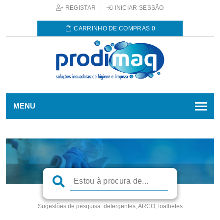
REGISTAR
INICIAR SESSÃO
CARRINHO DE COMPRAS
0
MENU
Sugestões de pesquisa:
detergentes, ARCO, toalhetes