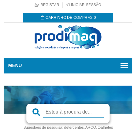
REGISTAR
INICIAR SESSÃO
CARRINHO DE COMPRAS
0
MENU
Sugestões de pesquisa:
detergentes, ARCO, toalhetes