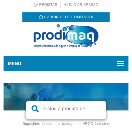
REGISTAR
INICIAR SESSÃO
CARRINHO DE COMPRAS
0
MENU
Sugestões de pesquisa:
detergentes, ARCO, toalhetes