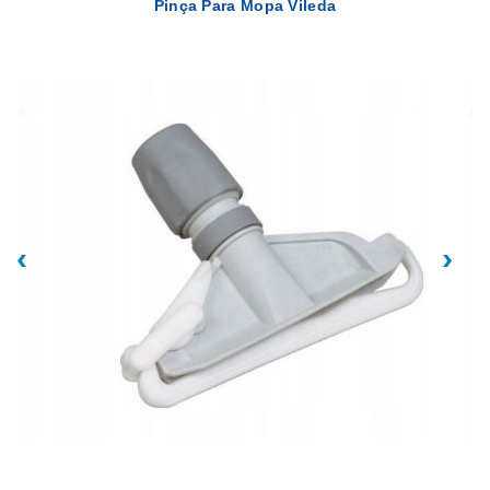
Pinça Para Mopa Vileda
‹
›