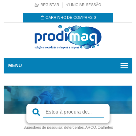
REGISTAR
INICIAR SESSÃO
CARRINHO DE COMPRAS
0
MENU
Sugestões de pesquisa:
detergentes, ARCO, toalhetes