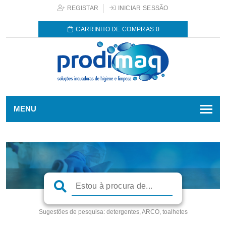
REGISTAR
INICIAR SESSÃO
CARRINHO DE COMPRAS
0
MENU
Sugestões de pesquisa:
detergentes, ARCO, toalhetes