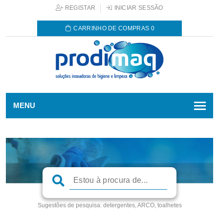
REGISTAR
INICIAR SESSÃO
CARRINHO DE COMPRAS
0
MENU
Sugestões de pesquisa:
detergentes, ARCO, toalhetes