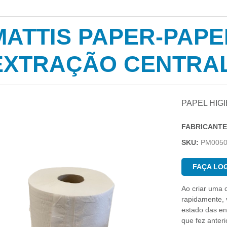
MATTIS PAPER-PAPE
EXTRAÇÃO CENTRA
PAPEL HIGI
FABRICANTE
SKU:
PM005
FAÇA LOG
Ao criar uma 
rapidamente, v
estado das e
que fez anter