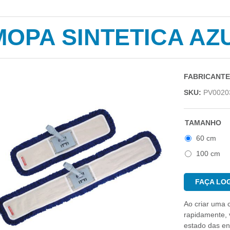
MOPA SINTETICA AZ
FABRICANTE
SKU:
PV0020
TAMANHO
60 cm
100 cm
FAÇA LOG
Ao criar uma 
rapidamente, v
estado das e