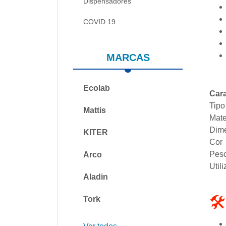
Dispensadores
COVID 19
MARCAS
Ecolab
Cara
Tipo
Mattis
Mate
Dime
KITER
Cor
Pes
Arco
Util
Aladin
🛠
Tork