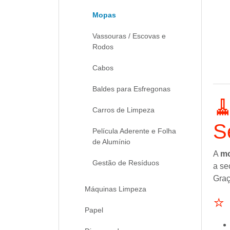
Mopas
Vassouras / Escovas e
Rodos
Cabos
Baldes para Esfregonas

Carros de Limpeza
S
Película Aderente e Folha
de Alumínio
A
mo
Gestão de Resíduos
a se
Graç
Máquinas Limpeza
⭐ 
Papel