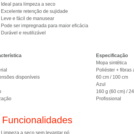
Ideal para limpeza a seco
Excelente retenção de sujidade
Leve e fácil de manusear
Pode ser impregnada para maior eficácia
Durável e reutilizável
cterística
Especificação
Mopa sintética
rial
Poliéster + fibras 
nsões disponíveis
60 cm / 100 cm
Azul
o
160 g (60 cm) / 2
ização
Profissional
️ Funcionalidades
Limpeza a seco sem levantar pó