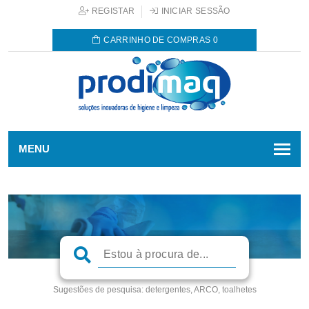
REGISTAR
INICIAR SESSÃO
CARRINHO DE COMPRAS
0
MENU
Sugestões de pesquisa:
detergentes, ARCO, toalhetes