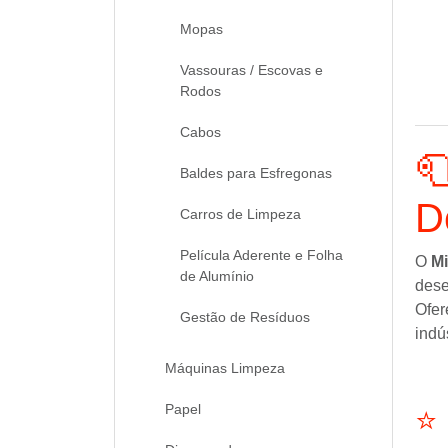
Mopas
Vassouras / Escovas e
Rodos
Cabos

Baldes para Esfregonas
D
Carros de Limpeza
Película Aderente e Folha
O
Mi
de Alumínio
dese
Ofer
Gestão de Resíduos
indú
Máquinas Limpeza
Papel
⭐ 