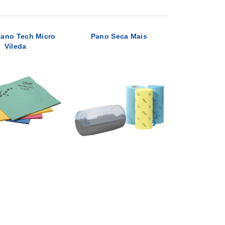
ano Tech Micro
Pano Seca Mais
Pano Univer
Vileda
›