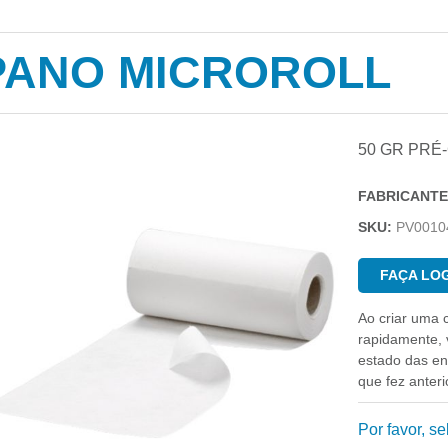
PANO MICROROLL
50 GR PRÉ
FABRICANTE
SKU:
PV0010
FAÇA LOG
Ao criar uma 
rapidamente, v
estado das e
que fez anter
Por favor, s