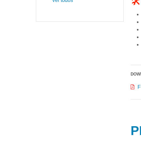
🛠
Ver todos
DOW
F
P