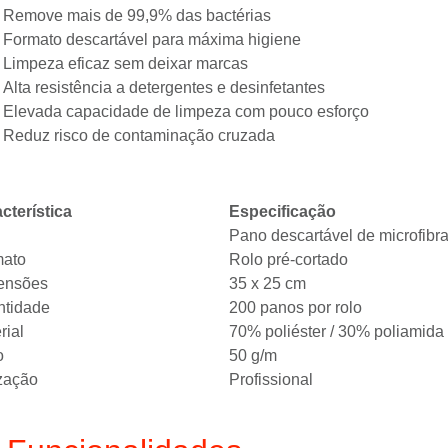
Remove mais de 99,9% das bactérias
Formato descartável para máxima higiene
Limpeza eficaz sem deixar marcas
Alta resistência a detergentes e desinfetantes
Elevada capacidade de limpeza com pouco esforço
Reduz risco de contaminação cruzada
cterística
Especificação
Pano descartável de microfibr
mato
Rolo pré-cortado
ensões
35 x 25 cm
ntidade
200 panos por rolo
rial
70% poliéster / 30% poliamida
o
50 g/m
ização
Profissional