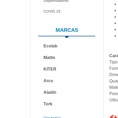
Dispensadores
COVID 19
MARCAS
Ecolab
Cara
Mattis
Tipo
For
KITER
Dim
Arco
Qua
Mate
Aladin
Pes
Util
Tork