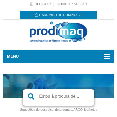
REGISTAR
INICIAR SESSÃO
CARRINHO DE COMPRAS
0
MENU
Sugestões de pesquisa:
detergentes, ARCO, toalhetes