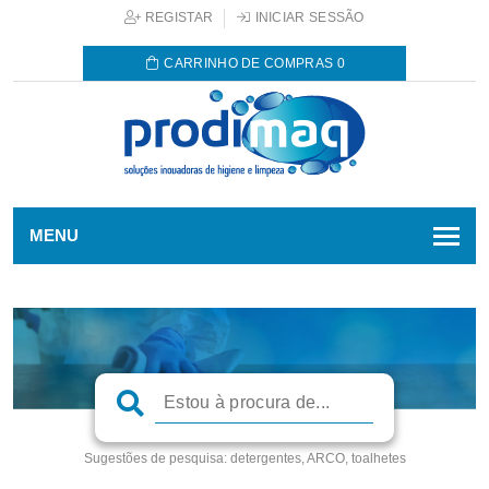
REGISTAR
INICIAR SESSÃO
CARRINHO DE COMPRAS
0
MENU
Sugestões de pesquisa:
detergentes, ARCO, toalhetes