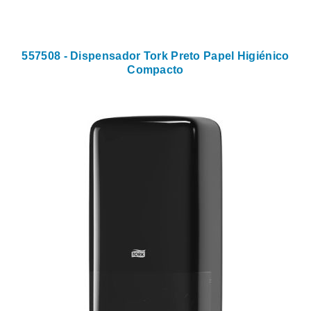
557508 - Dispensador Tork Preto Papel Higiénico
Compacto