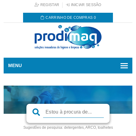
REGISTAR
INICIAR SESSÃO
CARRINHO DE COMPRAS
0
MENU
Sugestões de pesquisa:
detergentes, ARCO, toalhetes