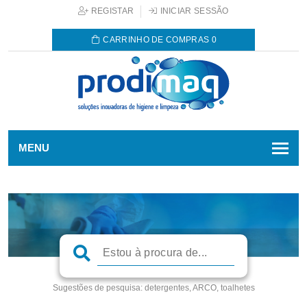
REGISTAR
INICIAR SESSÃO
CARRINHO DE COMPRAS
0
MENU
Sugestões de pesquisa:
detergentes, ARCO, toalhetes