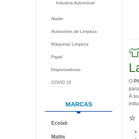
Industria Automóvel
Aladin
Acessórios de Limpeza
Máquinas Limpeza

Papel
L
Dispensadores
O
Pl
COVID 19
para
A su
MARCAS
indus
⭐
Ecolab
Mattis