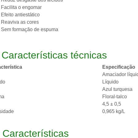
Facilita o engomar
Efeito antiestático
Reaviva as cores
Sem formação de espuma
️
Características técnicas
cterística
Especificação
Amaciador líqui
ado
Líquido
Azul turquesa
ma
Floral-talco
4,5 ± 0,5
sidade
0,965 kg/L

Características