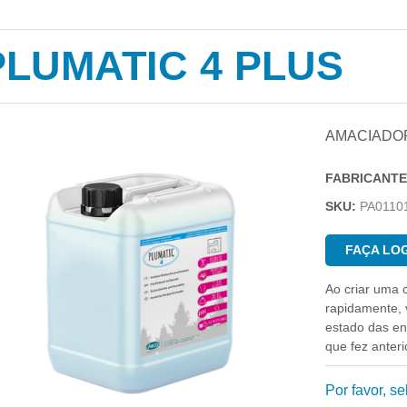
PLUMATIC 4 PLUS
AMACIADOR
FABRICANTE
SKU:
PA0110
FAÇA LOG
Ao criar uma 
rapidamente, v
estado das e
que fez anter
Por favor, s