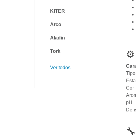
KITER
Arco
Aladin
Tork
⚙
Cara
Ver todos
Tipo
Est
Cor
Aro
pH
Den
