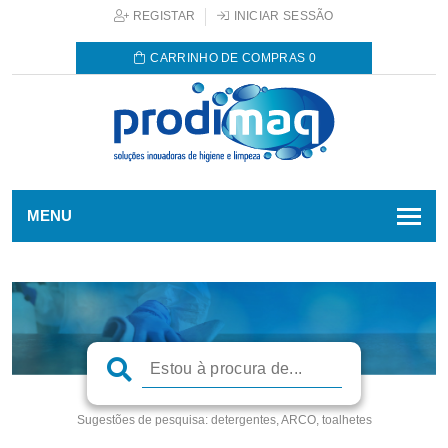
REGISTAR
INICIAR SESSÃO
CARRINHO DE COMPRAS
0
MENU
Sugestões de pesquisa:
detergentes, ARCO, toalhetes