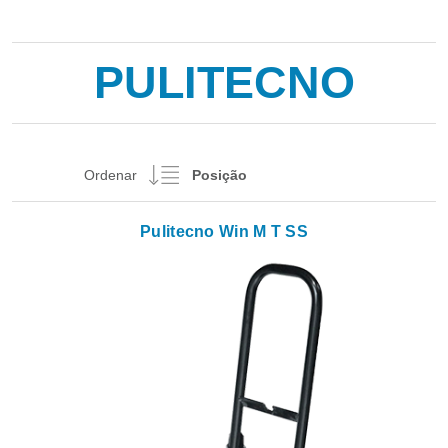
PULITECNO
Ordenar
Pulitecno Win M T SS