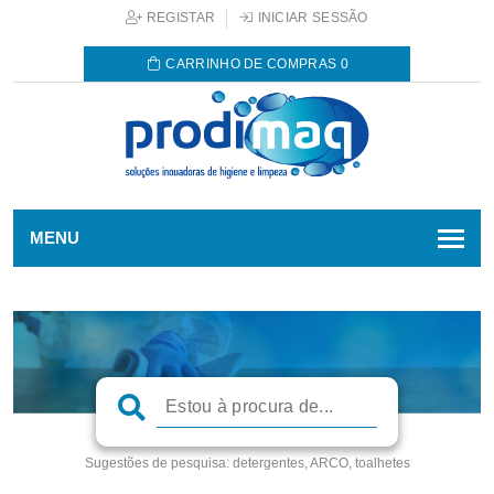
REGISTAR
INICIAR SESSÃO
CARRINHO DE COMPRAS
0
MENU
Sugestões de pesquisa:
detergentes, ARCO, toalhetes