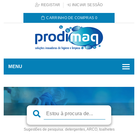
REGISTAR
INICIAR SESSÃO
CARRINHO DE COMPRAS
0
MENU
Sugestões de pesquisa:
detergentes, ARCO, toalhetes