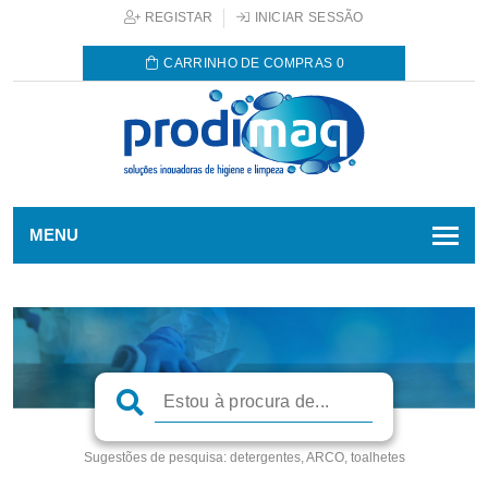
REGISTAR
INICIAR SESSÃO
CARRINHO DE COMPRAS
0
MENU
Sugestões de pesquisa:
detergentes, ARCO, toalhetes