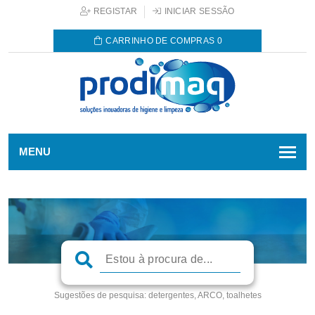
REGISTAR
INICIAR SESSÃO
CARRINHO DE COMPRAS
0
MENU
Sugestões de pesquisa:
detergentes, ARCO, toalhetes