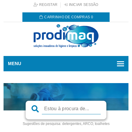
REGISTAR
INICIAR SESSÃO
CARRINHO DE COMPRAS
0
MENU
Sugestões de pesquisa:
detergentes, ARCO, toalhetes