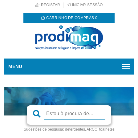
REGISTAR
INICIAR SESSÃO
CARRINHO DE COMPRAS
0
MENU
Sugestões de pesquisa:
detergentes, ARCO, toalhetes