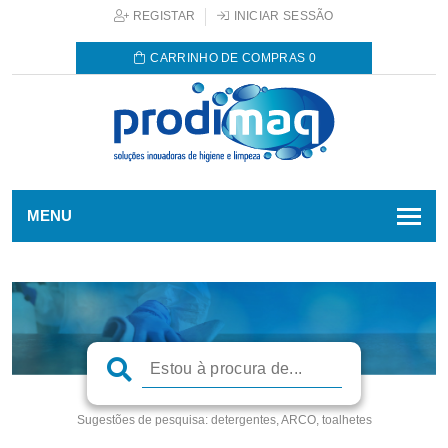
REGISTAR
INICIAR SESSÃO
CARRINHO DE COMPRAS
0
MENU
Sugestões de pesquisa:
detergentes, ARCO, toalhetes