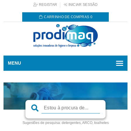
REGISTAR
INICIAR SESSÃO
CARRINHO DE COMPRAS
0
MENU
Sugestões de pesquisa:
detergentes, ARCO, toalhetes