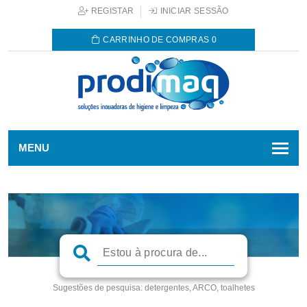
REGISTAR
INICIAR SESSÃO
CARRINHO DE COMPRAS
0
MENU
Sugestões de pesquisa:
detergentes, ARCO, toalhetes