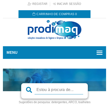
REGISTAR
INICIAR SESSÃO
CARRINHO DE COMPRAS
0
MENU
Sugestões de pesquisa:
detergentes, ARCO, toalhetes