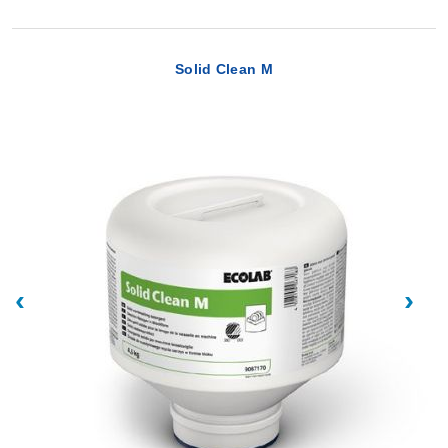
Solid Clean M
‹
›