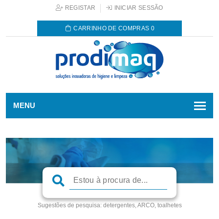
REGISTAR
INICIAR SESSÃO
CARRINHO DE COMPRAS
0
MENU
Sugestões de pesquisa:
detergentes, ARCO, toalhetes