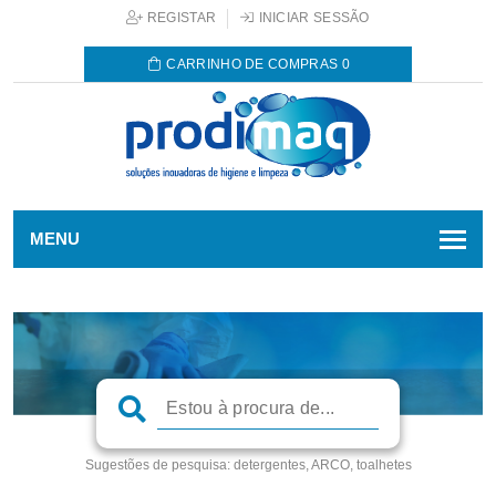
REGISTAR
INICIAR SESSÃO
CARRINHO DE COMPRAS
0
MENU
Sugestões de pesquisa:
detergentes, ARCO, toalhetes