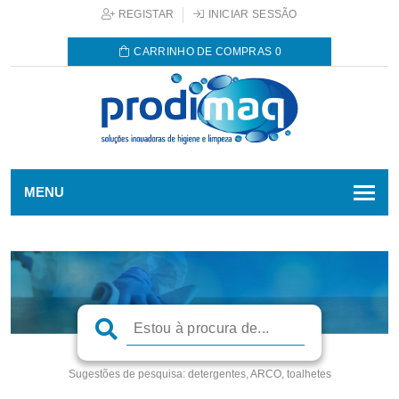
REGISTAR
INICIAR SESSÃO
CARRINHO DE COMPRAS
0
MENU
Sugestões de pesquisa:
detergentes, ARCO, toalhetes