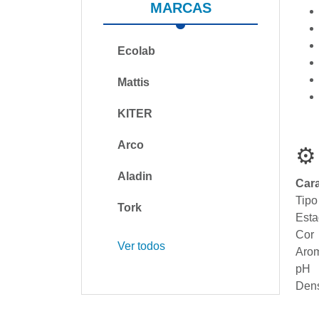
MARCAS
Ecolab
Mattis
KITER
Arco
⚙
Aladin
Cara
Tipo
Tork
Est
Cor
Ver todos
Aro
pH
Den