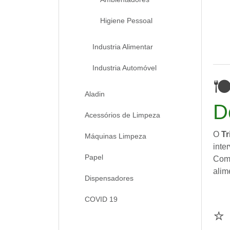
Higiene Pessoal
Industria Alimentar
Industria Automóvel

Aladin
D
Acessórios de Limpeza
O
Tr
Máquinas Limpeza
inte
Papel
Comb
alim
Dispensadores
COVID 19
⭐