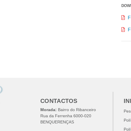
DOW
F
F
CONTACTOS
I
Morada:
Bairro do Ribanceiro
Pes
Rua da Ferrenha 6000-020
Pol
BENQUERENÇAS
Pol