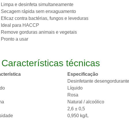
Limpa e desinfeta simultaneamente
Secagem rápida sem enxaguamento
Eficaz contra bactérias, fungos e leveduras
Ideal para HACCP
Remove gorduras animais e vegetais
Pronto a usar
️
Características técnicas
cterística
Especificação
Desinfetante desengordurant
ado
Líquido
Rosa
ma
Natural / alcoólico
2,6 ± 0,5
sidade
0,950 kg/L