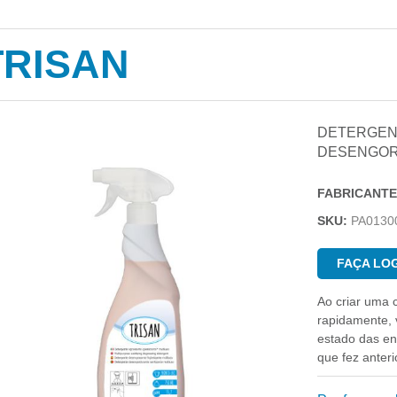
TRISAN
DETERGEN
DESENGOR
FABRICANTE
SKU:
PA0130
FAÇA LOG
Ao criar uma 
rapidamente, v
estado das e
que fez anter